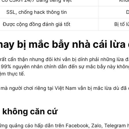
Có CSKH 24/7 bằng tiếng Việt
Khôn
SSL, chống hack thông tin
D
Được cộng đồng đánh giá tốt
Bị tố 
hay bị mắc bẫy nhà cái lừa
rất cẩn thận nhưng đôi khi vẫn bị dính phải những lừa đ
ến 99% nguyên nhân chính dẫn đến sự mắc bẫy này không
ệm thực tế.
 mà người chơi riêng tại Việt Nam vẫn bị mắc lừa dù đã 
ệu không căn cứ
những quảng cáo hấp dẫn trên Facebook, Zalo, Telegra