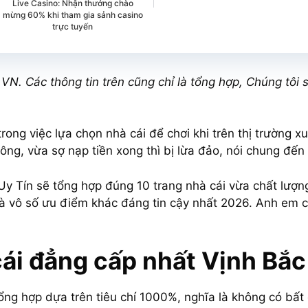
Live Casino: Nhận thưởng chào
mừng 60% khi tham gia sảnh casino
trực tuyến
VN. Các thông tin trên cũng chỉ là tổng hợp, Chúng tôi 
ong việc lựa chọn nhà cái để chơi khi trên thị trường x
ông, vừa sợ nạp tiền xong thì bị lừa đảo, nói chung đế
i Uy Tín sẽ tổng hợp đúng 10 trang nhà cái vừa chất lượ
 vô số ưu điểm khác đáng tin cậy nhất 2026. Anh em cù
ái đẳng cấp nhất Vịnh Bắc
ổng hợp dựa trên tiêu chí 1000%, nghĩa là không có bấ