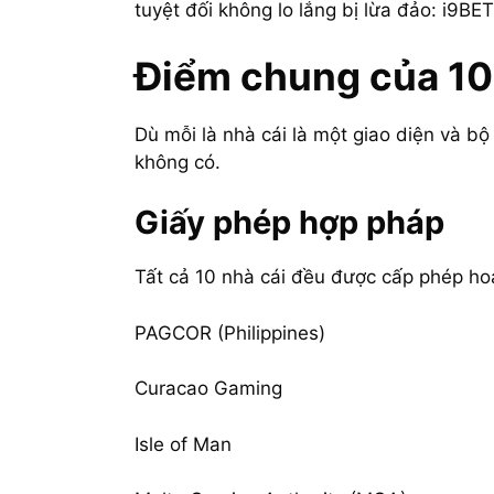
tuyệt đối không lo lắng bị lừa đảo: i9
Điểm chung của 10 
Dù mỗi là nhà cái là một giao diện và 
không có.
Giấy phép hợp pháp
Tất cả 10 nhà cái đều được cấp phép hoạ
PAGCOR (Philippines)
Curacao Gaming
Isle of Man