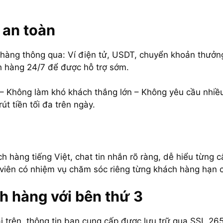
 an toàn
n hàng thông qua: Ví điện tử, USDT, chuyển khoản thưởn
h hàng 24/7 để được hỗ trợ sớm.
 Không làm khó khách thắng lớn – Không yêu cầu nhiều t
út tiền tối đa trên ngày.
 hàng tiếng Việt, chat tin nhắn rõ ràng, dễ hiểu từng c
iên có nhiệm vụ chăm sóc riêng từng khách hàng hạn ch
h hàng với bên thứ 3
cái trên, thông tin bạn cung cấp được lưu trữ qua SSL 2