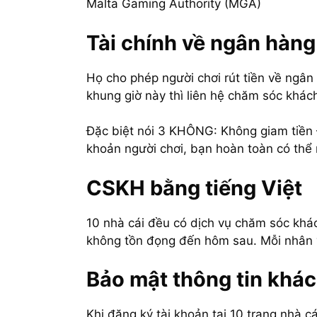
Malta Gaming Authority (MGA)
Tài chính về ngân hàng
Họ cho phép người chơi rút tiền về ngâ
khung giờ này thì liên hệ chăm sóc khác
Đặc biệt nói 3 KHÔNG: Không giam tiền –
khoản người chơi, bạn hoàn toàn có thể r
CSKH bằng tiếng Việt
10 nhà cái đều có dịch vụ chăm sóc khách
không tồn đọng đến hôm sau. Mỗi nhân v
Bảo mật thông tin khác
Khi đăng ký tài khoản tại 10 trang nhà 