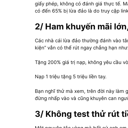
giấy phép, không có đánh giá thực tế. M
có đến 65% bị lừa đảo là do truy cập li
2/ Ham khuyến mãi lớn,
Các nhà cái lừa đảo thường đánh vào tâ
kiện” vẫn có thể rút ngay chẳng hạn như
Tặng 200% giá trị nạp, không yêu cầu vò
Nạp 1 triệu tặng 5 triệu liền tay.
Bạn nghĩ thử mà xem, trên đời này làm gì
đừng nhấp vào và cũng khuyên can người
3/ Không test thử rút t