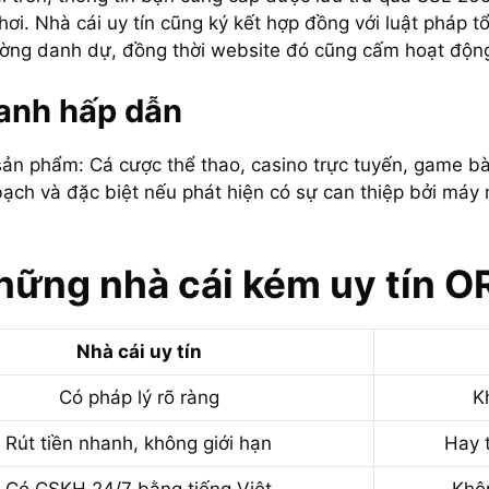
i. Nhà cái uy tín cũng ký kết hợp đồng với luật pháp tổ
hường danh dự, đồng thời website đó cũng cấm hoạt động
ranh hấp dẫn
sản phẩm: Cá cược thể thao, casino trực tuyến, game bài
bạch và đặc biệt nếu phát hiện có sự can thiệp bởi má
hững nhà cái kém uy tín O
Nhà cái uy tín
Có pháp lý rõ ràng
K
Rút tiền nhanh, không giới hạn
Hay t