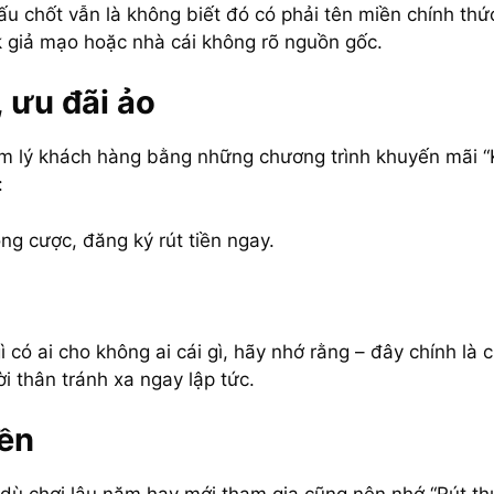
ấu chốt vẫn là không biết đó có phải tên miền chính thứ
nk giả mạo hoặc nhà cái không rõ nguồn gốc.
 ưu đãi ảo
m lý khách hàng bằng những chương trình khuyến mãi “
:
ng cược, đăng ký rút tiền ngay.
 có ai cho không ai cái gì, hãy nhớ rằng – đây chính là c
 thân tránh xa ngay lập tức.
iền