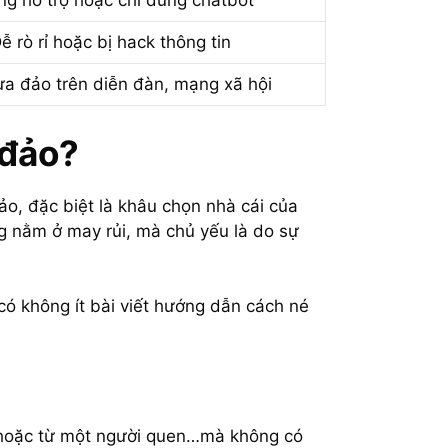
g hỗ trợ hoặc chỉ dùng chatbot
ễ rò rỉ hoặc bị hack thông tin
lừa đảo trên diễn đàn, mạng xã hội
 đảo?
ảo, đặc biệt là khâu chọn nhà cái của
 nằm ở may rủi, mà chủ yếu là do sự
có không ít bài viết hướng dẫn cách né
m hoặc từ một người quen…mà không có