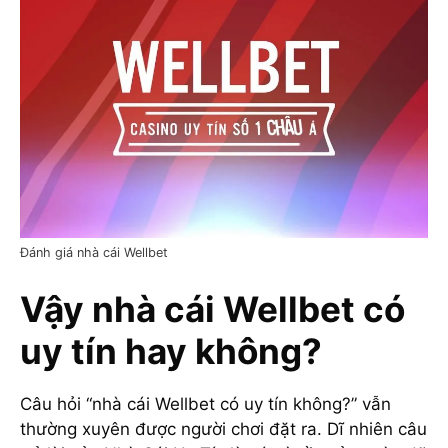
Đánh giá nhà cái Wellbet
Vậy nhà cái Wellbet có
uy tín hay không?
Câu hỏi “nhà cái Wellbet có uy tín không?” vẫn
thường xuyên được người chơi đặt ra. Dĩ nhiên câu