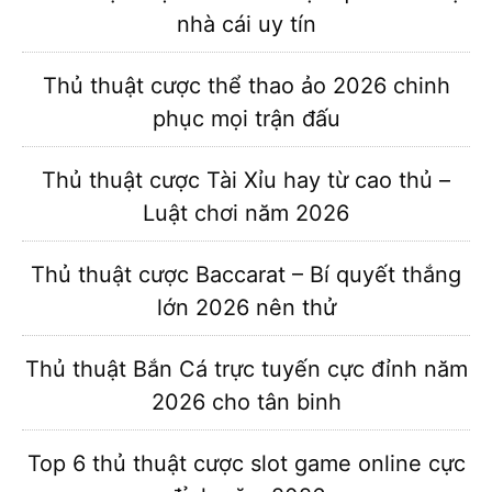
nhà cái uy tín
Thủ thuật cược thể thao ảo 2026 chinh
phục mọi trận đấu
Thủ thuật cược Tài Xỉu hay từ cao thủ –
Luật chơi năm 2026
Thủ thuật cược Baccarat – Bí quyết thắng
lớn 2026 nên thử
Thủ thuật Bắn Cá trực tuyến cực đỉnh năm
2026 cho tân binh
Top 6 thủ thuật cược slot game online cực