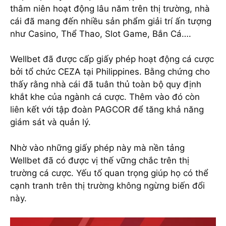
thâm niên hoạt động lâu năm trên thị trường, nhà
cái đã mang đến nhiều sản phẩm giải trí ấn tượng
như Casino, Thể Thao, Slot Game, Bắn Cá….
Wellbet đã được cấp giấy phép hoạt động cá cược
bởi tổ chức CEZA tại Philippines. Bằng chứng cho
thấy rằng nhà cái đã tuân thủ toàn bộ quy định
khắt khe của ngành cá cược. Thêm vào đó còn
liên kết với tập đoàn PAGCOR để tăng khả năng
giám sát và quản lý.
Nhờ vào những giấy phép này mà nền tảng
Wellbet đã có được vị thế vững chắc trên thị
trường cá cược. Yếu tố quan trọng giúp họ có thể
cạnh tranh trên thị trường không ngừng biến đổi
này.