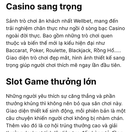
Casino sang trọng
Sảnh trò chơi ăn khách nhất Wellbet, mang đến
trải nghiệm chân thực như ngồi ở sòng bạc Casino
ngoài đời thực. Bao gồm những trò chơi quen
thuộc và biến thể mới lạ kiểu hiện đại như
Baccarat, Poker, Roulette, Blackjack, Rồng Hổ…..
Giao diện trò chơi đẹp mắt, hình ảnh thiết kế sang
trọng giúp người chơi thích mê ngay lần đầu tiên.
Slot Game thưởng lớn
Những người yêu thích sự căng thẳng và phần
thưởng khủng thì không nên bỏ qua sân chơi này.
Giao diện thiết kế sinh động, mỗi phiên bản là một
câu chuyện khiến người chơi không bị nhàm chán.
Thêm vào đó là cơ hội trúng thưởng cao và giải