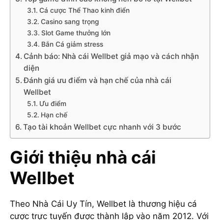
Cá cược Thể Thao kinh điển
Casino sang trọng
Slot Game thưởng lớn
Bắn Cá giảm stress
Cảnh báo: Nhà cái Wellbet giả mạo và cách nhận
diện
Đánh giá ưu điểm và hạn chế của nhà cái
Wellbet
Ưu điểm
Hạn chế
Tạo tài khoản Wellbet cực nhanh với 3 bước
Giới thiệu nhà cái
Wellbet
Theo Nhà Cái Uy Tín, Wellbet là thương hiệu cá
cược trực tuyến được thành lập vào năm 2012. Với