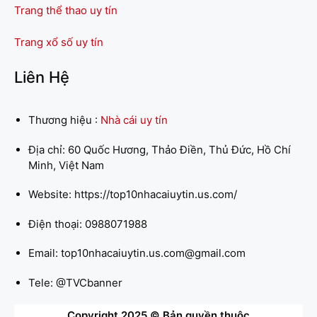
Trang thể thao uy tín
Trang xổ số uy tín
Liên Hệ
Thương hiệu :
Nhà cái uy tín
Địa chỉ: 60 Quốc Hương, Thảo Điền, Thủ Đức, Hồ Chí
Minh, Việt Nam
Website: https://top10nhacaiuytin.us.com/
Điện thoại: 0988071988
Email: top10nhacaiuytin.us.com@gmail.com
Tele: @TVCbanner
Copyright 2025 © Bản quyền thuộc