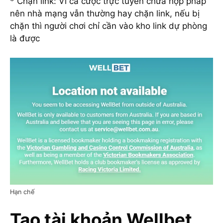
* Chặn link: Vì cá cược trực tuyến chưa hợp pháp
nên nhà mạng vẫn thường hay chặn link, nếu bị
chặn thì người chơi chỉ cần vào kho link dự phòng
là được
Hạn chế
Tạo tài khoản Wellbet