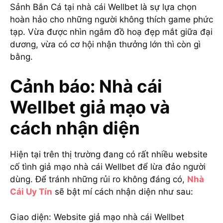
Sảnh Bắn Cá tại nhà cái Wellbet là sự lựa chọn
hoàn hảo cho những người không thích game phức
tạp. Vừa được nhìn ngắm đồ hoạ đẹp mắt giữa đại
dương, vừa có cơ hội nhận thưởng lớn thì còn gì
bằng.
Cảnh báo: Nhà cái
Wellbet giả mạo và
cách nhận diện
Hiện tại trên thị trường đang có rất nhiều website
cố tình giả mạo nhà cái Wellbet để lừa đảo người
dùng. Để tránh những rủi ro không đáng có,
Nhà
Cái Uy Tín
sẽ bật mí cách nhận diện như sau:
Giao diện: Website giả mạo nhà cái Wellbet