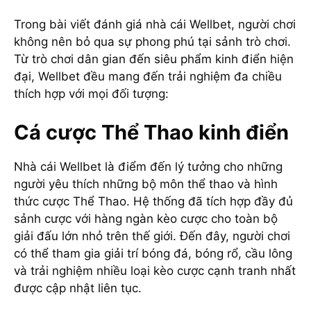
Trong bài viết đánh giá nhà cái Wellbet, người chơi
không nên bỏ qua sự phong phú tại sảnh trò chơi.
Từ trò chơi dân gian đến siêu phẩm kinh điển hiện
đại, Wellbet đều mang đến trải nghiệm đa chiều
thích hợp với mọi đối tượng:
Cá cược Thể Thao kinh điển
Nhà cái Wellbet là điểm đến lý tưởng cho những
người yêu thích những bộ môn thể thao và hình
thức cược Thể Thao. Hệ thống đã tích hợp đầy đủ
sảnh cược với hàng ngàn kèo cược cho toàn bộ
giải đấu lớn nhỏ trên thế giới. Đến đây, người chơi
có thể tham gia giải trí bóng đá, bóng rổ, cầu lông
và trải nghiệm nhiều loại kèo cược cạnh tranh nhất
được cập nhật liên tục.