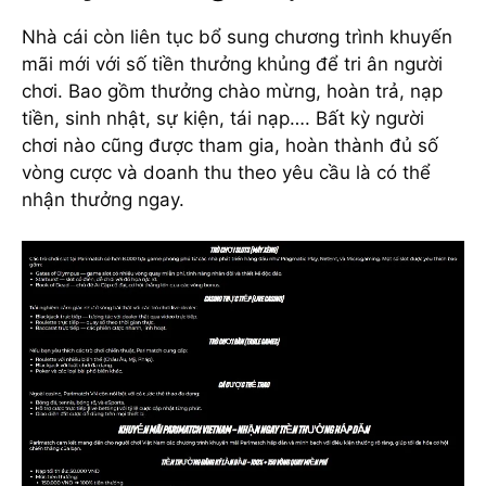
Nhà cái còn liên tục bổ sung chương trình khuyến
mãi mới với số tiền thưởng khủng để tri ân người
chơi. Bao gồm thưởng chào mừng, hoàn trả, nạp
tiền, sinh nhật, sự kiện, tái nạp…. Bất kỳ người
chơi nào cũng được tham gia, hoàn thành đủ số
vòng cược và doanh thu theo yêu cầu là có thể
nhận thưởng ngay.