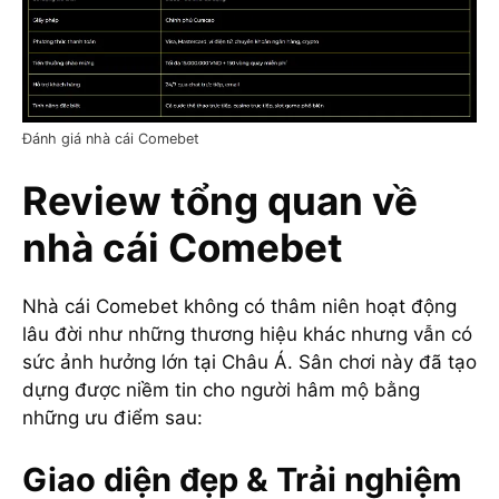
Đánh giá nhà cái Comebet
Review tổng quan về
nhà cái Comebet
Nhà cái Comebet không có thâm niên hoạt động
lâu đời như những thương hiệu khác nhưng vẫn có
sức ảnh hưởng lớn tại Châu Á. Sân chơi này đã tạo
dựng được niềm tin cho người hâm mộ bằng
những ưu điểm sau:
Giao diện đẹp & Trải nghiệm