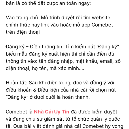
bản là có thể đặt cược an toàn ngay:
Vào trang chủ: Mở trình duyệt rồi tìm website
chính thức hay link vào hoặc mở app Comebet
trên điện thoại
Đăng ký – Điền thông tin: Tìm kiếm nút “Đăng ký”,
biểu mẫu đăng ký xuất hiện thì chỉ cần điền đủ
thông tin vào: tên đăng nhập, mật khẩu, email, số
điện thoại, họ tên, mã xác minh….
Hoàn tất: Sau khi điền xong, đọc và đồng ý với
điều khoản & Điều kiện của nhà cái rồi chọn nút
“Đăng ký” ở dưới cuối là hoàn thành.
Comebet là
Nhà Cái Uy Tín
đã được kiểm duyệt
và đang chịu sự giám sát từ tổ chức quản lý quốc
tế. Qua bài viết đánh giá nhà cái Comebet hy vọng