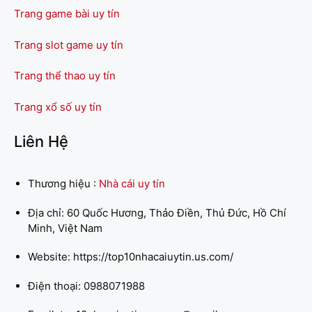
Trang game bài uy tín
Trang slot game uy tín
Trang thể thao uy tín
Trang xổ số uy tín
Liên Hệ
Thương hiệu :
Nhà cái uy tín
Địa chỉ: 60 Quốc Hương, Thảo Điền, Thủ Đức, Hồ Chí
Minh, Việt Nam
Website: https://top10nhacaiuytin.us.com/
Điện thoại: 0988071988