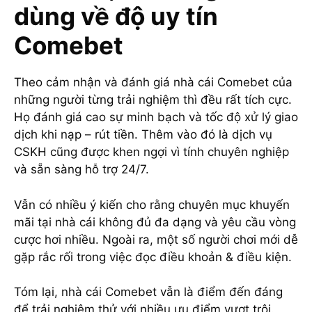
dùng về độ uy tín
Comebet
Theo cảm nhận và đánh giá nhà cái Comebet của
những người từng trải nghiệm thì đều rất tích cực.
Họ đánh giá cao sự minh bạch và tốc độ xử lý giao
dịch khi nạp – rút tiền. Thêm vào đó là dịch vụ
CSKH cũng được khen ngợi vì tính chuyên nghiệp
và sẵn sàng hỗ trợ 24/7.
Vẫn có nhiều ý kiến cho rằng chuyên mục khuyến
mãi tại nhà cái không đủ đa dạng và yêu cầu vòng
cược hơi nhiều. Ngoài ra, một số người chơi mới dễ
gặp rắc rối trong việc đọc điều khoản & điều kiện.
Tóm lại, nhà cái Comebet vẫn là điểm đến đáng
để trải nghiệm thử với nhiều ưu điểm vượt trội.