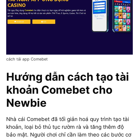
cách tải app Comebet
Hướng dẫn cách tạo tài
khoản Comebet cho
Newbie
Nhà cái Comebet đã tối giản hoá quy trình tạo tài
khoản, loại bỏ thủ tục rườm rà và tăng thêm độ
bảo mật. Người chơi chỉ cần làm theo các bước cơ