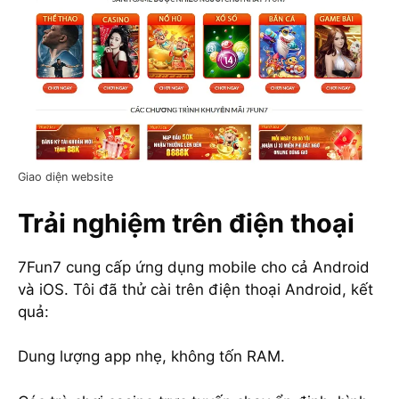
Giao diện website
Trải nghiệm trên điện thoại
7Fun7 cung cấp ứng dụng mobile cho cả Android
và iOS. Tôi đã thử cài trên điện thoại Android, kết
quả:
Dung lượng app nhẹ, không tốn RAM.