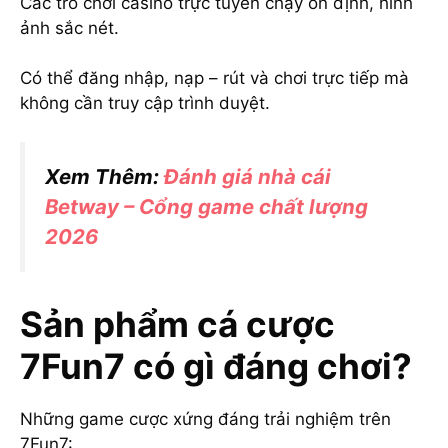
Các trò chơi casino trực tuyến chạy ổn định, hình
ảnh sắc nét.
Có thể đăng nhập, nạp – rút và chơi trực tiếp mà
không cần truy cập trình duyệt.
Xem Thêm:
Đánh giá nhà cái
Betway – Cổng game chất lượng
2026
Sản phẩm cá cược
7Fun7 có gì đáng chơi?
Những game cược xứng đáng trải nghiệm trên
7Fun7: