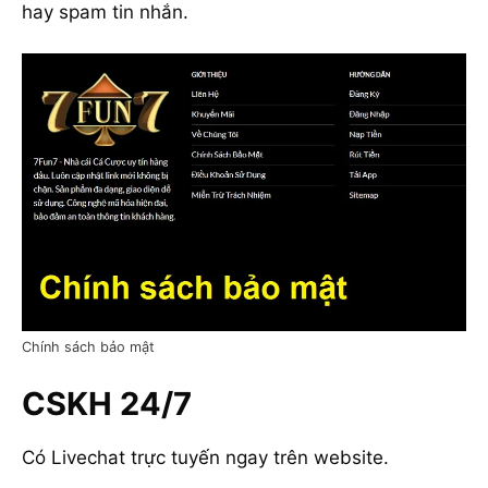
hay spam tin nhắn.
Chính sách bảo mật
CSKH 24/7
Có Livechat trực tuyến ngay trên website.