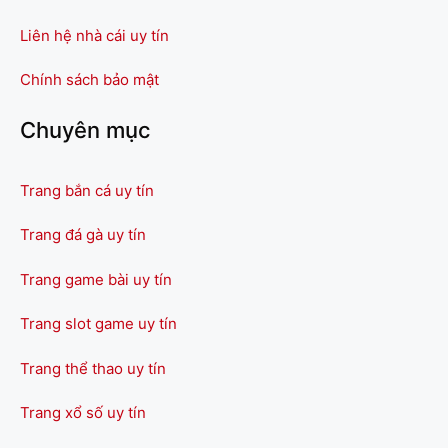
Liên hệ nhà cái uy tín
Chính sách bảo mật
Chuyên mục
Trang bắn cá uy tín
Trang đá gà uy tín
Trang game bài uy tín
Trang slot game uy tín
Trang thể thao uy tín
Trang xổ số uy tín