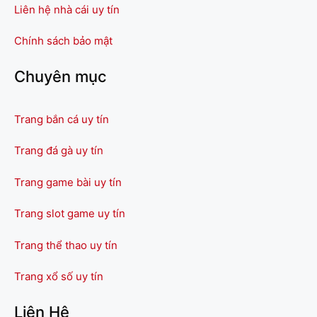
Liên hệ nhà cái uy tín
Chính sách bảo mật
Chuyên mục
Trang bắn cá uy tín
Trang đá gà uy tín
Trang game bài uy tín
Trang slot game uy tín
Trang thể thao uy tín
Trang xổ số uy tín
Liên Hệ