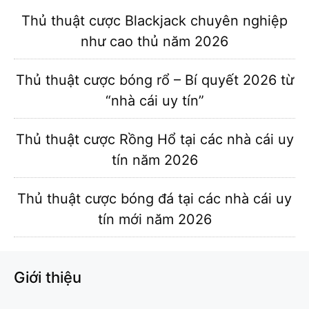
Thủ thuật cược Blackjack chuyên nghiệp
như cao thủ năm 2026
Thủ thuật cược bóng rổ – Bí quyết 2026 từ
“nhà cái uy tín”
Thủ thuật cược Rồng Hổ tại các nhà cái uy
tín năm 2026
Thủ thuật cược bóng đá tại các nhà cái uy
tín mới năm 2026
Giới thiệu