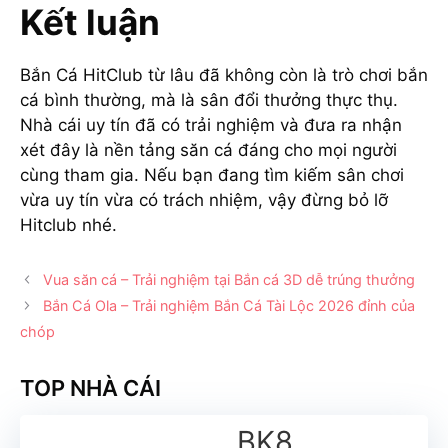
Kết luận
Bắn Cá HitClub từ lâu đã không còn là trò chơi bắn
cá bình thường, mà là sân đổi thưởng thực thụ.
Nhà cái uy tín đã có trải nghiệm và đưa ra nhận
xét đây là nền tảng săn cá đáng cho mọi người
cùng tham gia. Nếu bạn đang tìm kiếm sân chơi
vừa uy tín vừa có trách nhiệm, vậy đừng bỏ lỡ
Hitclub nhé.
Vua săn cá – Trải nghiệm tại Bắn cá 3D dễ trúng thưởng
Bắn Cá Ola – Trải nghiệm Bắn Cá Tài Lộc 2026 đỉnh của
chóp
TOP NHÀ CÁI
BK8