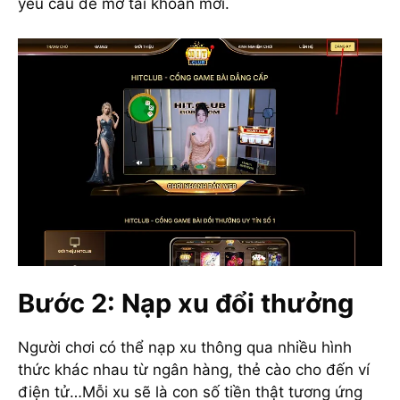
yêu cầu để mở tài khoản mới.
Bước 2: Nạp xu đổi thưởng
Người chơi có thể nạp xu thông qua nhiều hình
thức khác nhau từ ngân hàng, thẻ cào cho đến ví
điện tử…Mỗi xu sẽ là con số tiền thật tương ứng