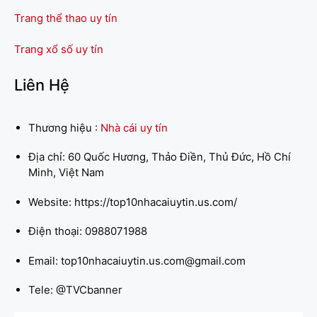
Trang thể thao uy tín
Trang xổ số uy tín
Liên Hệ
Thương hiệu :
Nhà cái uy tín
Địa chỉ: 60 Quốc Hương, Thảo Điền, Thủ Đức, Hồ Chí
Minh, Việt Nam
Website: https://top10nhacaiuytin.us.com/
Điện thoại: 0988071988
Email: top10nhacaiuytin.us.com@gmail.com
Tele: @TVCbanner