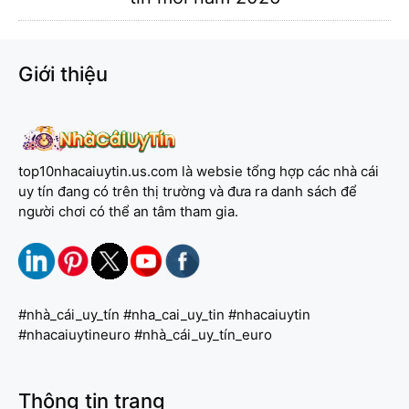
Giới thiệu
top10nhacaiuytin.us.com là websie tổng hợp các nhà cái
uy tín đang có trên thị trường và đưa ra danh sách để
người chơi có thể an tâm tham gia.
#nhà_cái_uy_tín #nha_cai_uy_tin #nhacaiuytin
#nhacaiuytineuro #nhà_cái_uy_tín_euro
Thông tin trang