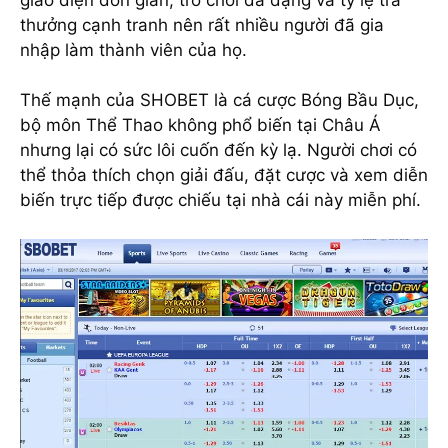
thưởng cạnh tranh nên rất nhiều người đã gia
nhập làm thành viên của họ.
Thế mạnh của SHOBET là cá cược Bóng Bầu Dục,
bộ môn Thể Thao không phổ biến tại Châu Á
nhưng lại có sức lôi cuốn đến kỳ lạ. Người chơi có
thể thỏa thích chọn giải đấu, đặt cược và xem diễn
biến trực tiếp được chiếu tại nhà cái này miễn phí.