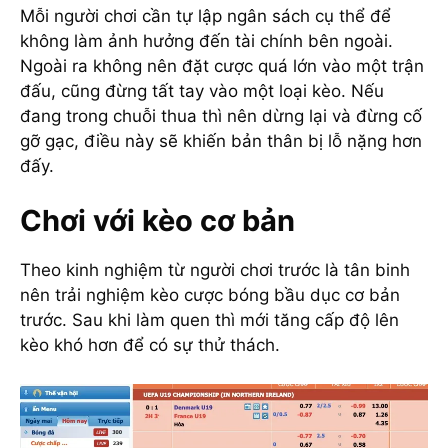
Mỗi người chơi cần tự lập ngân sách cụ thể để
không làm ảnh hưởng đến tài chính bên ngoài.
Ngoài ra không nên đặt cược quá lớn vào một trận
đấu, cũng đừng tất tay vào một loại kèo. Nếu
đang trong chuỗi thua thì nên dừng lại và đừng cố
gỡ gạc, điều này sẽ khiến bản thân bị lỗ nặng hơn
đấy.
Chơi với kèo cơ bản
Theo kinh nghiệm từ người chơi trước là tân binh
nên trải nghiệm kèo cược bóng bầu dục cơ bản
trước. Sau khi làm quen thì mới tăng cấp độ lên
kèo khó hơn để có sự thử thách.