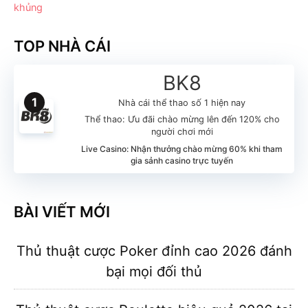
khủng
TOP NHÀ CÁI
BK8
1
Nhà cái thể thao số 1 hiện nay
Thể thao: Ưu đãi chào mừng lên đến 120% cho
người chơi mới
Live Casino: Nhận thưởng chào mừng 60% khi tham
gia sảnh casino trực tuyến
BÀI VIẾT MỚI
Thủ thuật cược Poker đỉnh cao 2026 đánh
bại mọi đối thủ