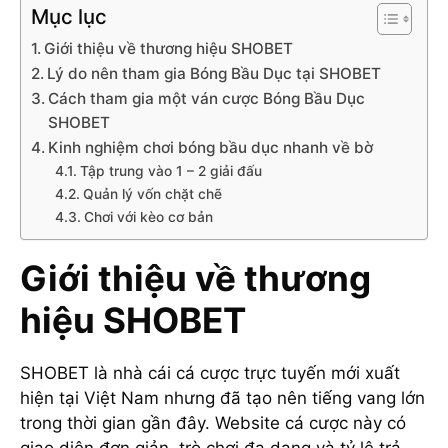
Mục lục
Giới thiệu về thương hiệu SHOBET
Lý do nên tham gia Bóng Bầu Dục tại SHOBET
Cách tham gia một ván cược Bóng Bầu Dục
SHOBET
Kinh nghiệm chơi bóng bầu dục nhanh về bờ
Tập trung vào 1 – 2 giải đấu
Quản lý vốn chặt chẽ
Chơi với kèo cơ bản
Giới thiệu về thương
hiệu SHOBET
SHOBET là nhà cái cá cược trực tuyến mới xuất
hiện tại Việt Nam nhưng đã tạo nên tiếng vang lớn
trong thời gian gần đây. Website cá cược này có
giao diện đơn giản, trò chơi đa dạng và tỷ lệ trả