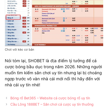
Chơi với kèo cơ bản
Nói tóm lại, SHOBET là địa điểm lý tưởng để cá
cược bóng bầu dục trong năm 2026. Những người
muốn tìm kiếm sân chơi uy tín nhưng lại bị choáng
ngợp trước vô vàn nhà cái mới nổi thì hãy đến với
nhà cái uy tín nhé!
Bóng rổ Bet365 – Website cá cược bóng rổ uy tín
Cầu Lông 188BET – Sân chơi cá cược uy tín thưởng