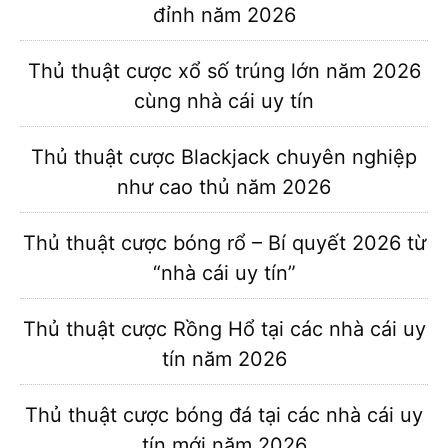
đỉnh năm 2026
Thủ thuật cược xổ số trúng lớn năm 2026
cùng nhà cái uy tín
Thủ thuật cược Blackjack chuyên nghiệp
như cao thủ năm 2026
Thủ thuật cược bóng rổ – Bí quyết 2026 từ
“nhà cái uy tín”
Thủ thuật cược Rồng Hổ tại các nhà cái uy
tín năm 2026
Thủ thuật cược bóng đá tại các nhà cái uy
tín mới năm 2026