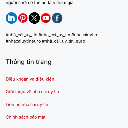
người chơi có thể an tâm tham gia.
#nhà_cái_uy_tín #nha_cai_uy_tin #nhacaiuytin
#nhacaiuytineuro #nhà_cái_uy_tín_euro
Thông tin trang
Điều khoản và điều kiện
Giới thiệu về nhà cái uy tín
Liên hệ nhà cái uy tín
Chính sách bảo mật