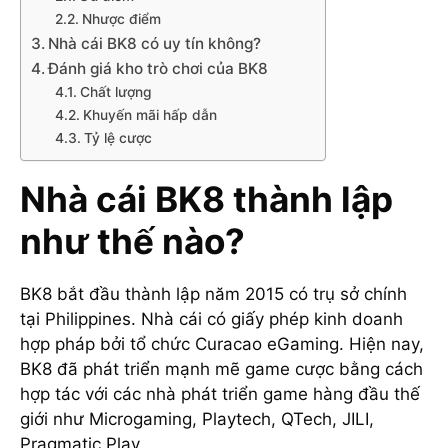
Nhược điểm
Nhà cái BK8 có uy tín không?
Đánh giá kho trò chơi của BK8
Chất lượng
Khuyến mãi hấp dẫn
Tỷ lệ cược
Nhà cái BK8 thành lập
như thế nào?
BK8 bắt đầu thành lập năm 2015 có trụ sở chính
tại Philippines. Nhà cái có giấy phép kinh doanh
hợp pháp bởi tổ chức Curacao eGaming. Hiện nay,
BK8 đã phát triển mạnh mẽ game cược bằng cách
hợp tác với các nhà phát triển game hàng đầu thế
giới như Microgaming, Playtech, QTech, JILI,
Pragmatic Play.