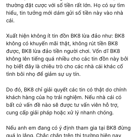
thường đặt cược với số tiền rất lớn. Họ có sự tìm
hiểu, tin tưởng mới dám gửi số tiền này vào nhà
cái.
Xuất hiện không ít tin đồn BK8 lừa đảo như: BK8
không có khuyến mãi thật, không rút tiền BK8
được, BK8 lừa đảo tiền người chơi. Vốn dĩ BK8
không lên tiếng quá nhiều cho các tin đồn này bởi
họ biết đây là chiêu trò cho các nhà cái khác cố
tình bôi nhọ để giảm sự uy tín.
Do đó, BK8 chỉ giải quyết các tin có thật do chính
khách hàng của họ trải nghiệm. Nếu nhà cái có
bất cứ vấn đề nào sẽ được tư vấn viên hỗ trợ,
cung cấp giải pháp hoặc xử lý nhanh chóng.
Nếu anh em đang có ý định tham gia tại BK8 đừng
quá lo lắng. Chắc chắn trên thị trường hiện nay