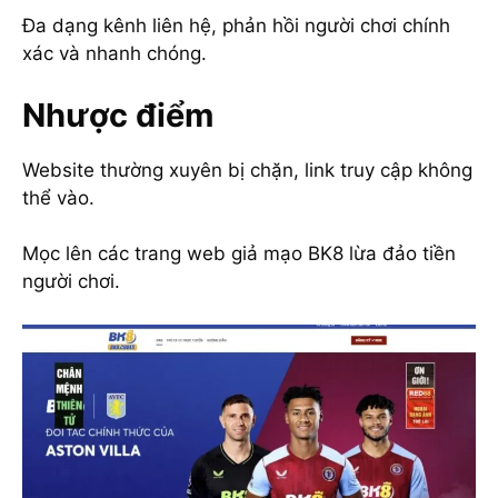
Đa dạng kênh liên hệ, phản hồi người chơi chính
xác và nhanh chóng.
Nhược điểm
Website thường xuyên bị chặn, link truy cập không
thể vào.
Mọc lên các trang web giả mạo BK8 lừa đảo tiền
người chơi.