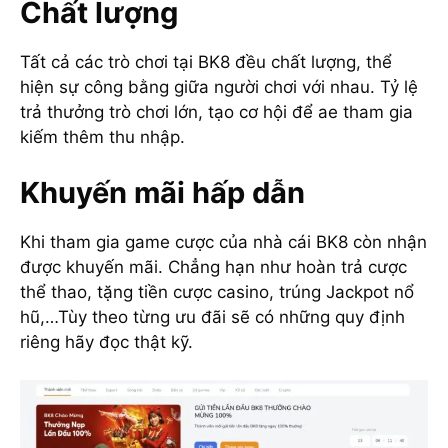
Chất lượng
Tất cả các trò chơi tại BK8 đều chất lượng, thể
hiện sự công bằng giữa người chơi với nhau. Tỷ lệ
trả thưởng trò chơi lớn, tạo cơ hội để ae tham gia
kiếm thêm thu nhập.
Khuyến mãi hấp dẫn
Khi tham gia game cược của nhà cái BK8 còn nhận
được khuyến mãi. Chẳng hạn như hoàn trả cược
thể thao, tặng tiền cược casino, trúng Jackpot nổ
hũ,…Tùy theo từng ưu đãi sẽ có những quy định
riêng hãy đọc thật kỹ.