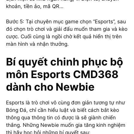
khoản, tiền ảo, mã QR…
Bước 5: Tại chuyên mục game chọn “Esports”, sau
đó chọn trò chơi và giải đấu muốn tham gia và kèo
cược. Cuối cùng là ngồi chờ kết quả hiển thị trên
màn hình và nhận thưởng.
Bí quyết chinh phục bộ
môn Esports CMD368
dành cho Newbie
Esports là trò chơi vô cùng đơn giản tương tự như
Bóng Đá, chỉ cần hiểu luật và biết cách bắt kèo
thông qua thông tin có được là sẽ giành chiến
thắng. Những Newbie muốn gia tăng kinh nghiệm
thì hãy học hỏi những bí quyết sau: