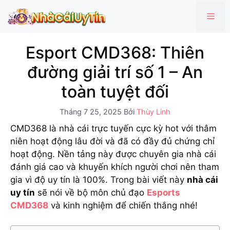
Chuyển
Men
đến
nội
dung
Esport CMD368: Thiên
đường giải trí số 1 – An
toàn tuyệt đối
Tháng 7 25, 2025
Bởi
Thùy Linh
CMD368 là nhà cái trực tuyến cực kỳ hot với thâm
niên hoạt động lâu đời và đã có đầy đủ chứng chỉ
hoạt động. Nền tảng này được chuyên gia nhà cái
đánh giá cao và khuyến khích người chơi nên tham
gia vì độ uy tín là 100%. Trong bài viết này
nhà cái
uy tín
sẽ nói về bộ môn chủ đạo
Esports
CMD368
và kinh nghiệm để chiến thắng nhé!