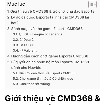
Mục lục
Giới thiệu về CMD368 & trò chơi chủ đạo Esports
Lý do cá cược Esports tại nhà cái CMD368 lại
hot?
Sảnh cược và kho game Esports CMD368
1/ LOL – League of Legends
2/ Dota 2
3/ CSGO
4/ Valorant
Hướng dẫn cách chơi game Esports CMD368
Bí quyết chinh phục bộ môn Esports CMD368
dành cho Newbie
Hiểu rõ kiến thức về Esports CMD368
Chơi game tỉnh táo & Có chiến lược
Chơi theo sở trường
Giới thiệu về CMD368 &