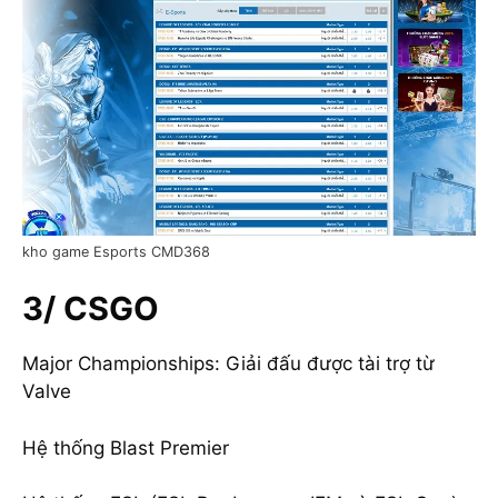
kho game Esports CMD368
3/ CSGO
Major Championships: Giải đấu được tài trợ từ
Valve
Hệ thống Blast Premier