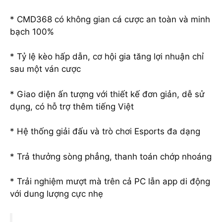
* CMD368 có không gian cá cược an toàn và minh
bạch 100%
* Tỷ lệ kèo hấp dẫn, cơ hội gia tăng lợi nhuận chỉ
sau một ván cược
* Giao diện ấn tượng với thiết kế đơn giản, dễ sử
dụng, có hỗ trợ thêm tiếng Việt
* Hệ thống giải đấu và trò chơi Esports đa dạng
* Trả thưởng sòng phẳng, thanh toán chớp nhoáng
* Trải nghiệm mượt mà trên cả PC lẫn app di động
với dung lượng cực nhẹ