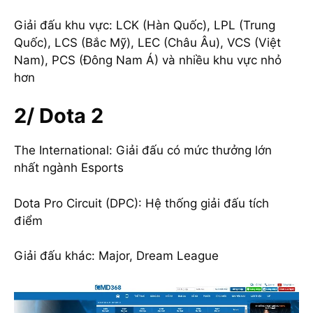
Giải đấu khu vực: LCK (Hàn Quốc), LPL (Trung
Quốc), LCS (Bắc Mỹ), LEC (Châu Âu), VCS (Việt
Nam), PCS (Đông Nam Á) và nhiều khu vực nhỏ
hơn
2/ Dota 2
The International: Giải đấu có mức thưởng lớn
nhất ngành Esports
Dota Pro Circuit (DPC): Hệ thống giải đấu tích
điểm
Giải đấu khác: Major, Dream League