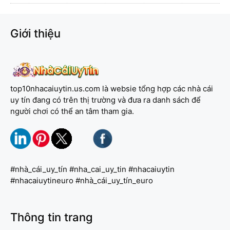
Giới thiệu
top10nhacaiuytin.us.com là websie tổng hợp các nhà cái
uy tín đang có trên thị trường và đưa ra danh sách để
người chơi có thể an tâm tham gia.
#nhà_cái_uy_tín #nha_cai_uy_tin #nhacaiuytin
#nhacaiuytineuro #nhà_cái_uy_tín_euro
Thông tin trang