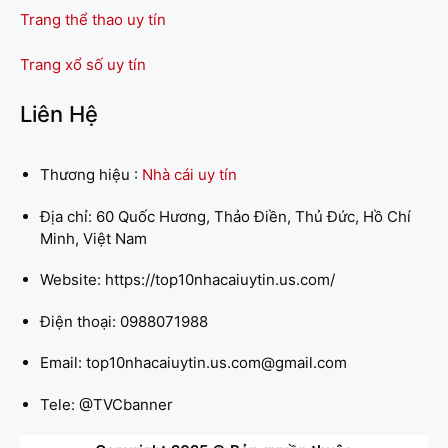
Trang thể thao uy tín
Trang xổ số uy tín
Liên Hệ
Thương hiệu :
Nhà cái uy tín
Địa chỉ: 60 Quốc Hương, Thảo Điền, Thủ Đức, Hồ Chí
Minh, Việt Nam
Website: https://top10nhacaiuytin.us.com/
Điện thoại: 0988071988
Email: top10nhacaiuytin.us.com@gmail.com
Tele: @TVCbanner