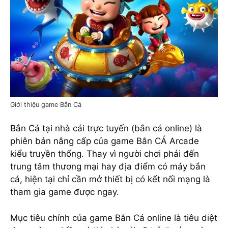
Giới thiệu game Bắn Cá
Bắn Cá tại nhà cái trực tuyến (bắn cá online) là
phiên bản nâng cấp của game Bắn CÁ Arcade
kiểu truyền thống. Thay vì người chơi phải đến
trung tâm thương mại hay địa điểm có máy bắn
cá, hiện tại chỉ cần mở thiết bị có kết nối mạng là
tham gia game được ngay.
Mục tiêu chính của game Bắn Cá online là tiêu diệt