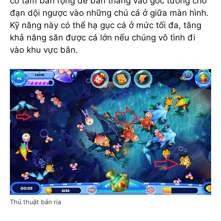
có tầm bắn rộng để bắn thẳng vào góc tường cho
đạn dội ngược vào những chú cá ở giữa màn hình.
Kỹ năng này có thể hạ gục cá ở mức tối đa, tăng
khả năng săn được cá lớn nếu chúng vô tình đi
vào khu vực bắn.
Thủ thuật bắn ria