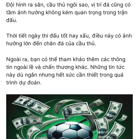
Đội hình ra sân, cầu thủ ngôi sao, vị trí đá cũng có
tầm ảnh hưởng không kém quan trọng trong trận
đấu.
Thời tiết ngày thi đấu tốt hay xấu, điều này có ảnh
hưởng lớn đến chân đá của cầu thủ.
Ngoài ra, bạn có thể tham khảo thêm các thông
tin ngoài lề và chấn thương khác. Những tin tức
này dù ngắn nhưng hết sức cần thiết trong quá
trình dự đoán.