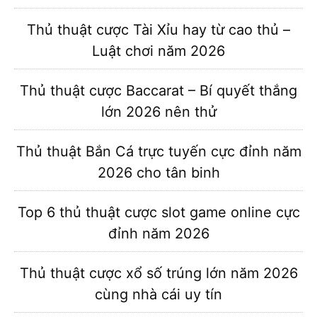
Thủ thuật cược Tài Xỉu hay từ cao thủ –
Luật chơi năm 2026
Thủ thuật cược Baccarat – Bí quyết thắng
lớn 2026 nên thử
Thủ thuật Bắn Cá trực tuyến cực đỉnh năm
2026 cho tân binh
Top 6 thủ thuật cược slot game online cực
đỉnh năm 2026
Thủ thuật cược xổ số trúng lớn năm 2026
cùng nhà cái uy tín