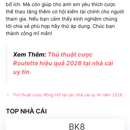
bổ ích. Mà còn giúp cho anh em yêu thích cược
thể thao tăng thêm cơ hội kiếm tài chính cho người
tham gia. Nếu bạn cảm thấy kinh nghiệm chúng
tôi chia sẻ phù hợp hãy thử áp dụng. Chúc bạn
thành công mĩ mãn!
Xem Thêm:
Thủ thuật cược
Roulette hiệu quả 2026 tại nhà cái
uy tín
Thủ thuật cược Rồng Hổ tại các nhà cái uy tín năm 2026
TOP NHÀ CÁI
BK8