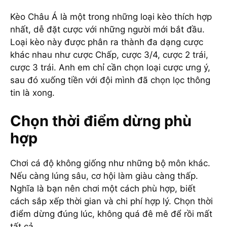
Kèo Châu Á là một trong những loại kèo thích hợp
nhất, dễ đặt cược với những người mới bắt đầu.
Loại kèo này được phân ra thành đa dạng cược
khác nhau như cược Chấp, cược 3/4, cược 2 trái,
cược 3 trái. Anh em chỉ cần chọn loại cược ưng ý,
sau đó xuống tiền với đội mình đã chọn lọc thông
tin là xong.
Chọn thời điểm dừng phù
hợp
Chơi cá độ không giống như những bộ môn khác.
Nếu càng lúng sâu, cơ hội làm giàu càng thấp.
Nghĩa là bạn nên chơi một cách phù hợp, biết
cách sắp xếp thời gian và chi phí hợp lý. Chọn thời
điểm dừng đúng lúc, không quá đê mê để rồi mất
tất cả.