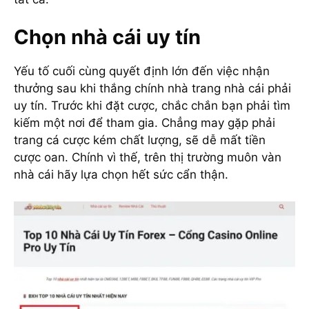
Chọn nhà cái uy tín
Yếu tố cuối cùng quyết định lớn đến việc nhận
thưởng sau khi thắng chính nhà trang nhà cái phải
uy tín. Trước khi đặt cược, chắc chắn bạn phải tìm
kiếm một nơi để tham gia. Chẳng may gặp phải
trang cá cược kém chất lượng, sẽ dễ mất tiền
cược oan. Chính vì thế, trên thị trường muôn vàn
nhà cái hãy lựa chọn hết sức cẩn thận.