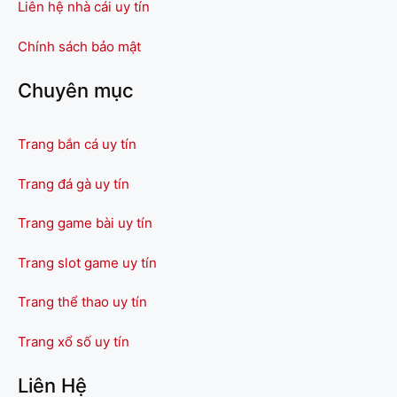
Liên hệ nhà cái uy tín
Chính sách bảo mật
Chuyên mục
Trang bắn cá uy tín
Trang đá gà uy tín
Trang game bài uy tín
Trang slot game uy tín
Trang thể thao uy tín
Trang xổ số uy tín
Liên Hệ