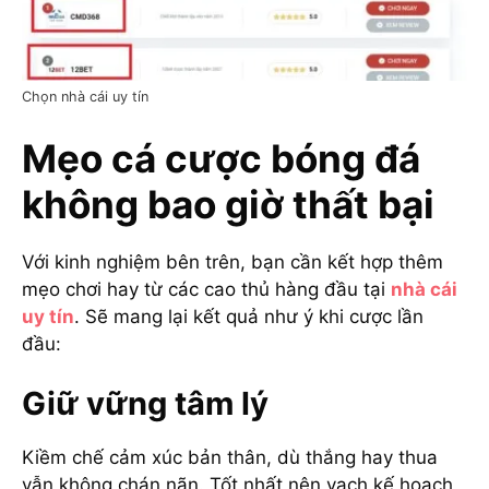
Chọn nhà cái uy tín
Mẹo cá cược bóng đá
không bao giờ thất bại
Với kinh nghiệm bên trên, bạn cần kết hợp thêm
mẹo chơi hay từ các cao thủ hàng đầu tại
nhà cái
uy tín
. Sẽ mang lại kết quả như ý khi cược lần
đầu:
Giữ vững tâm lý
Kiềm chế cảm xúc bản thân, dù thắng hay thua
vẫn không chán nãn. Tốt nhất nên vạch kế hoạch