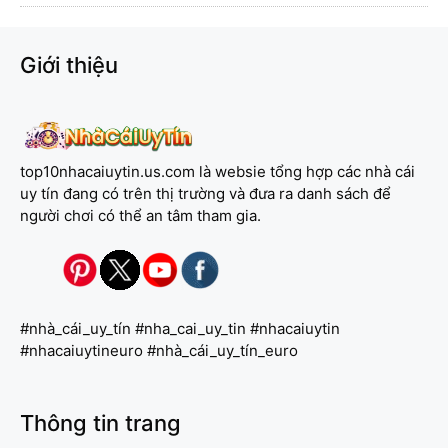
Giới thiệu
top10nhacaiuytin.us.com là websie tổng hợp các nhà cái
uy tín đang có trên thị trường và đưa ra danh sách để
người chơi có thể an tâm tham gia.
#nhà_cái_uy_tín #nha_cai_uy_tin #nhacaiuytin
#nhacaiuytineuro #nhà_cái_uy_tín_euro
Thông tin trang