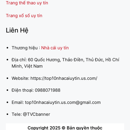
Trang thể thao uy tín
Trang xổ số uy tín
Liên Hệ
Thương hiệu :
Nhà cái uy tín
Địa chỉ: 60 Quốc Hương, Thảo Điền, Thủ Đức, Hồ Chí
Minh, Việt Nam
Website: https://top10nhacaiuytin.us.com/
Điện thoại: 0988071988
Email: top10nhacaiuytin.us.com@gmail.com
Tele: @TVCbanner
Copyright 2025 © Bản quyền thuộc