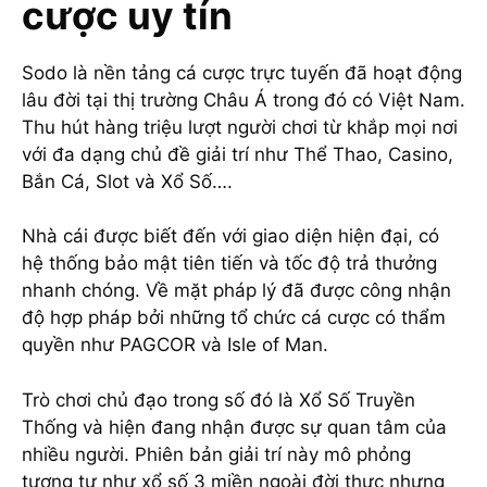
cược uy tín
Sodo là nền tảng cá cược trực tuyến đã hoạt động
lâu đời tại thị trường Châu Á trong đó có Việt Nam.
Thu hút hàng triệu lượt người chơi từ khắp mọi nơi
với đa dạng chủ đề giải trí như Thể Thao, Casino,
Bắn Cá, Slot và Xổ Số….
Nhà cái được biết đến với giao diện hiện đại, có
hệ thống bảo mật tiên tiến và tốc độ trả thưởng
nhanh chóng. Về mặt pháp lý đã được công nhận
độ hợp pháp bởi những tổ chức cá cược có thẩm
quyền như PAGCOR và Isle of Man.
Trò chơi chủ đạo trong số đó là Xổ Số Truyền
Thống và hiện đang nhận được sự quan tâm của
nhiều người. Phiên bản giải trí này mô phỏng
tương tự như xổ số 3 miền ngoài đời thực nhưng