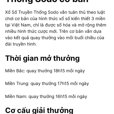
Xổ Số Truyền Thống Sodo vẫn tuân thủ theo luật
chơi cơ bản của hình thức xổ số kiến thiết 3 miền
tại Việt Nam, chỉ là được số hóa và mở rộng thêm
nhiều hình thức cược mới. Trên cơ bản vẫn dựa
vào kết quả quay thưởng vào mỗi buổi chiều của
đài truyền hình.
Thời gian mở thưởng
Miền Bắc: quay thưởng 18h15 mỗi ngày
Miền Trung: quay thưởng 17h15 mỗi ngày
Miền Nam: quay thưởng 16h15 mỗi ngày
Cơ cấu giải thưởng